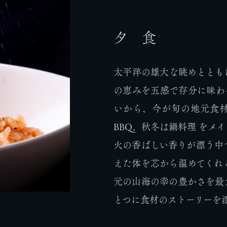
夕 食
太平洋の雄大な眺めととも
の恵みを五感で存分に味わ
いから、今が旬の地元食
BBQ、秋冬は鍋料理 をメ
火の香ばしい香りが漂う中
えた体を芯から温めてくれ
元の山海の幸の豊かさを最
とつに食材のストーリーを