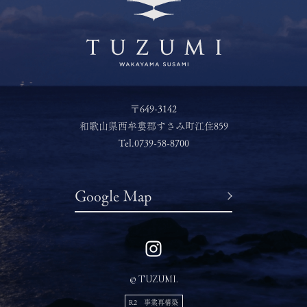
〒649-3142
和歌山県西牟婁郡すさみ町江住859
Tel.
0739-58-8700
Google Map
© TUZUMI.
R2 事業再構築