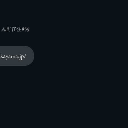
み町江住859
akayama.jp/