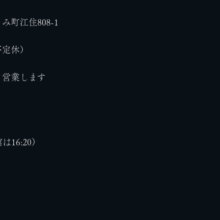
町江住808-1
不定休）
く営業します
は16:20）